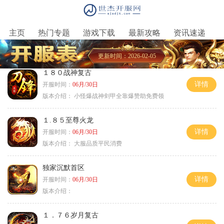
主页
热门专题
游戏下载
最新攻略
资讯速递
更新时间：2026-02-05
１８０战神复古
详情
开服时间：
06月/30日
版本介绍：
小怪爆战神剑甲全靠爆赞助免费领
１.８５至尊火龙
详情
开服时间：
06月/30日
版本介绍：
大服品质平民消费
独家沉默首区
详情
开服时间：
06月/30日
版本介绍：
１．７６岁月复古