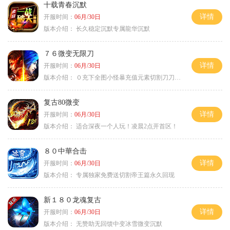
十载青春沉默
详情
开服时间：
06月/30日
版本介绍：
长久稳定沉默专属龍华沉默
７６微变无限刀
详情
开服时间：
06月/30日
版本介绍：
０充下全图小怪暴充值元素切割刀刀极品
复古80微变
详情
开服时间：
06月/30日
版本介绍：
适合深夜一个人玩！凌晨2点开首区！
８０中華合击
详情
开服时间：
06月/30日
版本介绍：
专属独家免费送切割帝王篇永久回现
新１８０龙魂复古
详情
开服时间：
06月/30日
版本介绍：
无赞助无回馈中变冰雪微变沉默