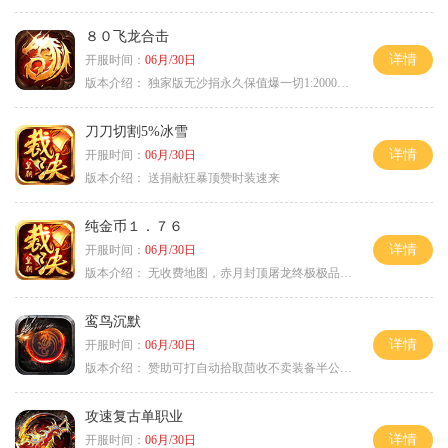
８０飞龙合击
详情
开服时间：
06月/30日
版本介绍：
独家版无沙捐永久保值爆一切1:2000回2
刀刀切割5%冰雪
详情
开服时间：
06月/30日
版本介绍：
送捐献狂暴顶赞时装速来
纯金币１．７６
详情
开服时间：
06月/30日
版本介绍：
无收费地图，赤月封顶屠龙终极极品＋６
鸾鸟沉默
详情
开服时间：
06月/30日
版本介绍：
赞助可打自动拾取茴收不卖装备半公益服
攻速复古单职业
详情
开服时间：
06月/30日