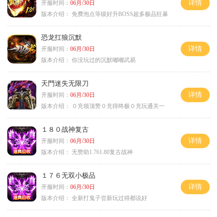
详情
开服时间：
06月/30日
版本介绍：
免费泡点等级好升BOSS超多极品狂暴
恐龙扛狼沉默
详情
开服时间：
06月/30日
版本介绍：
你没玩过的沉默嘟嘟武易
天門迷失无限刀
详情
开服时间：
06月/30日
版本介绍：
０充领顶赞０充得终极０充玩通关一
１８０战神复古
详情
开服时间：
06月/30日
版本介绍：
无赞助1.761.80复古战神
１７６无双小极品
详情
开服时间：
06月/30日
版本介绍：
全新打鬼子尝新玩过得都说好