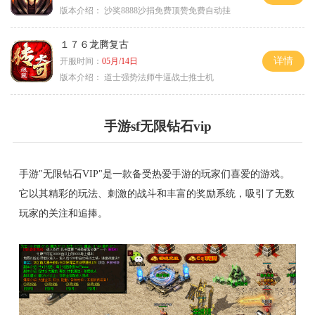
版本介绍：
沙奖8888沙捐免费顶赞免费自动挂
１７６龙腾复古
详情
开服时间：
05月/14日
版本介绍：
道士强势法师牛逼战士推士机
手游sf无限钻石vip
手游"无限钻石VIP"是一款备受热爱手游的玩家们喜爱的游戏。
它以其精彩的玩法、刺激的战斗和丰富的奖励系统，吸引了无数
玩家的关注和追捧。