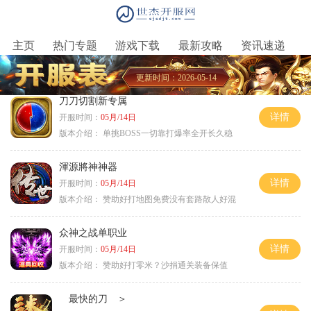
主页
热门专题
游戏下载
最新攻略
资讯速递
更新时间：2026-05-14
刀刀切割新专属
详情
开服时间：
05月/14日
版本介绍：
单挑BOSS一切靠打爆率全开长久稳
渾源將神神器
详情
开服时间：
05月/14日
版本介绍：
赞助好打地图免费没有套路散人好混
众神之战单职业
详情
开服时间：
05月/14日
版本介绍：
赞助好打零米？沙捐通关装备保值
最快的刀 ＞