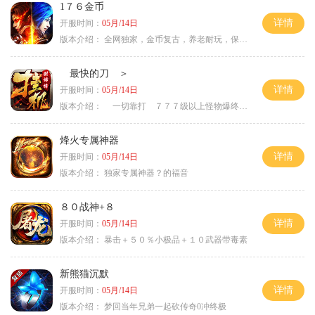
1７６金币
详情
开服时间：
05月/14日
版本介绍：
全网独家，金币复古，养老耐玩，保底回収
最快的刀 ＞
详情
开服时间：
05月/14日
版本介绍：
一切靠打 ７７７级以上怪物爆终极 ＞
烽火专属神器
详情
开服时间：
05月/14日
版本介绍：
独家专属神器？的福音
８０战神+８
详情
开服时间：
05月/14日
版本介绍：
暴击＋５０％小极品＋１０武器带毒素
新熊猫沉默
详情
开服时间：
05月/14日
版本介绍：
梦回当年兄弟一起砍传奇0冲终极