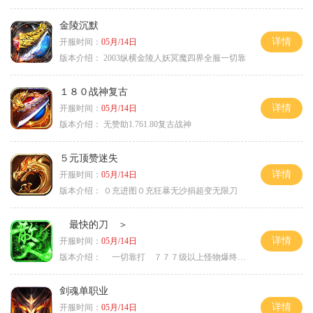
金陵沉默
详情
开服时间：
05月/14日
版本介绍：
2003纵横金陵人妖冥魔四界全服一切靠
１８０战神复古
详情
开服时间：
05月/14日
版本介绍：
无赞助1.761.80复古战神
５元顶赞迷失
详情
开服时间：
05月/14日
版本介绍：
０充进图０充狂暴无沙捐超变无限刀
最快的刀 ＞
详情
开服时间：
05月/14日
版本介绍：
一切靠打 ７７７级以上怪物爆终极 ＞
剑魂单职业
详情
开服时间：
05月/14日