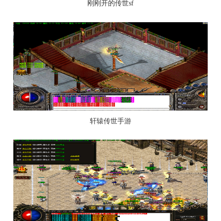
刚刚开的传世sf
轩辕传世手游